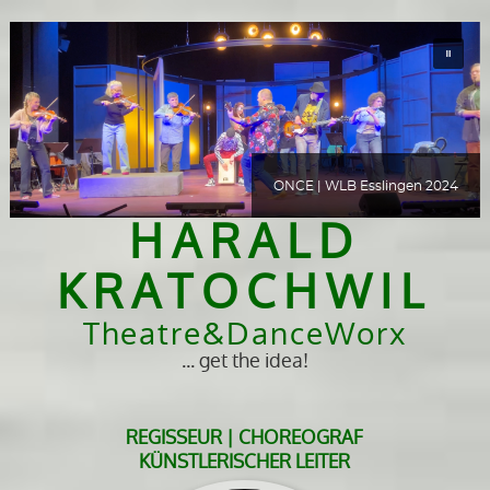
ONCE | WLB Esslingen 2024
HARALD
KRATOCHWIL
Theatre&DanceWorx
... get the idea!
REGISSEUR | CHOREOGRAF
KÜNSTLERISCHER LEITER