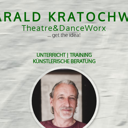
ARALD KRATOCHW
Theatre&DanceWorx
... get the idea!
UNTERRICHT | TRAINING
KÜNSTLERISCHE BERATUNG