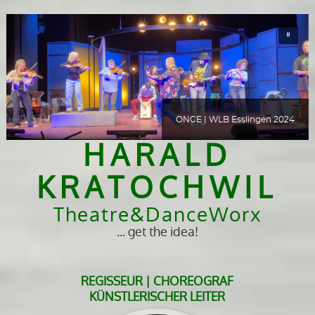
ONCE | WLB Esslingen 2024
HARALD
KRATOCHWIL
Theatre&DanceWorx
... get the idea!
REGISSEUR | CHOREOGRAF
KÜNSTLERISCHER LEITER