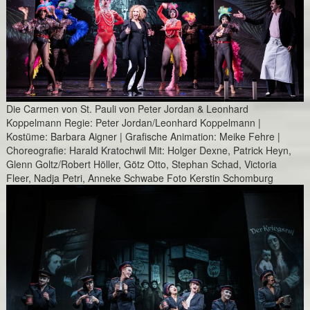
Die Carmen von St. Pauli von Peter Jordan & Leonhard
Koppelmann Regie: Peter Jordan/Leonhard Koppelmann |
Kostüme: Barbara Aigner | Grafische Animation: Meike Fehre |
Choreografie: Harald Kratochwil Mit: Holger Dexne, Patrick Heyn,
Glenn Goltz/Robert Höller, Götz Otto, Stephan Schad, Victoria
Fleer, Nadja Petri, Anneke Schwabe Foto Kerstin Schomburg