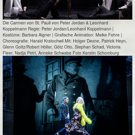
Die Carmen von St. Pauli von Peter Jordan & Leonhard
Koppelmann Regie: Peter Jordan/Leonhard Koppelmann |
Kostüme: Barbara Aigner | Grafische Animation: Meike Fehre |
Choreografie: Harald Kratochwil Mit: Holger Dexne, Patrick Heyn,
Glenn Goltz/Robert Höller, Götz Otto, Stephan Schad, Victoria
Fleer, Nadja Petri, Anneke Schwabe Foto Kerstin Schomburg