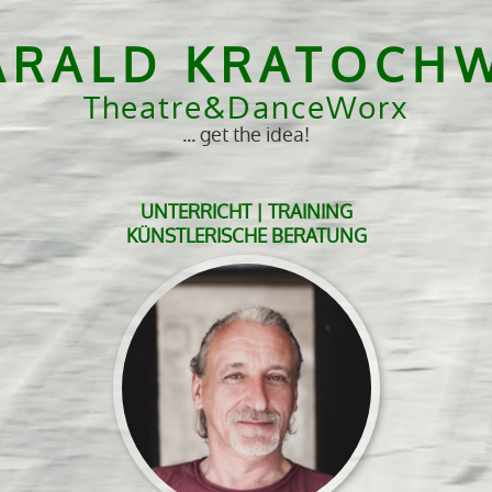
ARALD KRATOCHW
Theatre&DanceWorx
... get the idea!
UNTERRICHT | TRAINING
KÜNSTLERISCHE BERATUNG