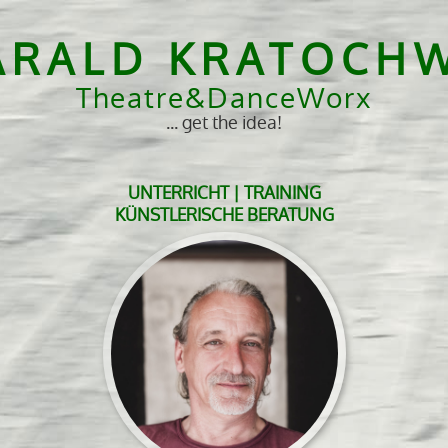
ARALD KRATOCHW
Theatre&DanceWorx
... get the idea!
UNTERRICHT | TRAINING
KÜNSTLERISCHE BERATUNG