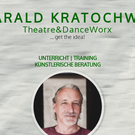
ARALD KRATOCHW
Theatre&DanceWorx
... get the idea!
UNTERRICHT | TRAINING
KÜNSTLERISCHE BERATUNG