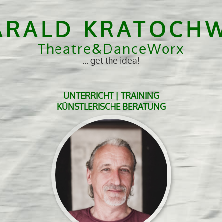
ARALD KRATOCHW
Theatre&DanceWorx
... get the idea!
UNTERRICHT | TRAINING
KÜNSTLERISCHE BERATUNG