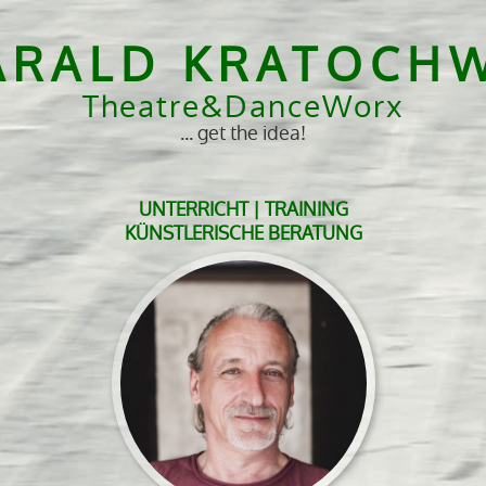
ARALD KRATOCHW
Theatre&DanceWorx
... get the idea!
UNTERRICHT | TRAINING
KÜNSTLERISCHE BERATUNG